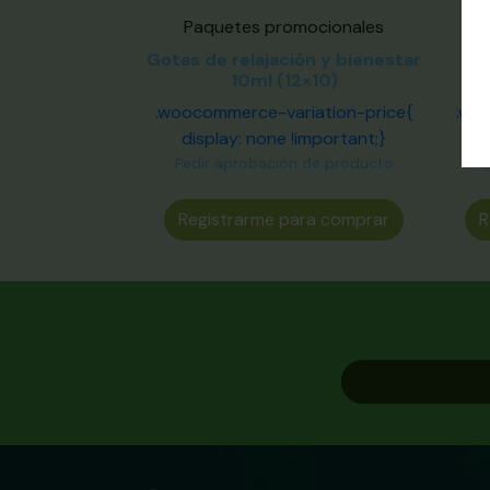
Paquetes promocionales
Gotas de relajación y bienestar
10ml (12×10)
in
.woocommerce-variation-price{
.wo
display: none !important;}
Pedir aprobación de producto
P
Registrarme para comprar
R