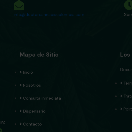
info@doctorcannabiscolombia.com
Som
Mapa de Sitio
Los
Docum
Inicio
Térm
Nosotros
Tra
Consulta inmediata
Polí
Dispensario
n:
Contacto