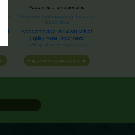
s
Paquetes promocionales
ad de
Paquete Recuperación Fisica y
Deportiva
ice{
.woocommerce-variation-price{
}
display: none !important;}
to
Pedir aprobación de producto
ar
Registrarme para comprar