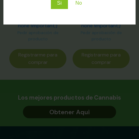
Calidad de Vida
Sueño Reparador
Si
No
.woocommerce-
.woocommerce-
variation-price{ display:
variation-price{ display:
none !important;}
none !important;}
Pedir aprobación de
Pedir aprobación de
producto
producto
Registrarme para
Registrarme para
comprar
comprar
Los mejores productos de Cannabis
Obtener Aqui