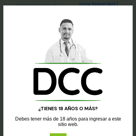
none !important;}
Pedir aprobación de
Pedir aprobación de
producto
producto
Registrarme para
Registrarme para
comprar
comprar
Sale!
Sale!
¿TIENES 18 AÑOS O MÁS?
Debes tener más de 18 años para ingresar a este
Paquetes promocionales
Paquetes promocionales
sitio web.
Paquete Bienestar y
Paquete Descanso y